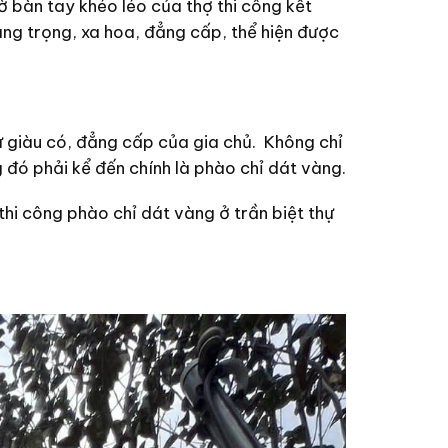
 bàn tay khéo léo của thợ thi công kết
ng trọng, xa hoa, đẳng cấp, thể hiện được
ự giàu có, đẳng cấp của gia chủ. Không chỉ
g đó phải kể đến chính là phào chỉ dát vàng.
hi công phào chỉ dát vàng ở trần biệt thự