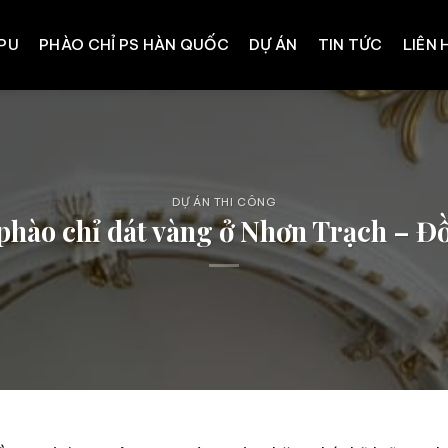
 PU
PHÀO CHỈ PS HÀN QUỐC
DỰ ÁN
TIN TỨC
LIÊN 
DỰ ÁN THI CÔNG
phào chỉ dát vàng ở Nhơn Trạch – Đ