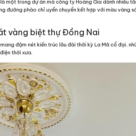
 là một trong dự án mà công ty Hoàng Gia dành nhiều tâm
ng đường phào chỉ uyển chuyển kết hợp với màu vàng sá
át vàng biệt thự Đồng Nai
mang đậm nét kiến trúc lâu đài thời kỳ La Mã cổ đại, n
iện thời xưa.