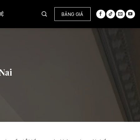
HỆ
BẢNG GIÁ
 Nai