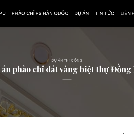
 PU
PHÀO CHỈ PS HÀN QUỐC
DỰ ÁN
TIN TỨC
LIÊN 
DỰ ÁN THI CÔNG
án phào chỉ dát vàng biệt thự Đồng