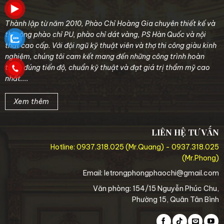
Thành lập từ năm 2010, Phào Chỉ Hoàng Gia chuyên thiết kế và
thi công phào chỉ PU, phào chỉ dát vàng, PS Hàn Quốc và nội
thất cao cấp. Với đội ngũ kỹ thuật viên và thợ thi công giàu kinh
nghiệm, chúng tôi cam kết mang đến những công trình hoàn
thiện đúng tiến độ, chuẩn kỹ thuật và đạt giá trị thẩm mỹ cao
nhất....
Xem thêm
LIÊN HỆ TƯ VẤN
Hotline:
0937.318.025
(Mr.Quang) -
0937.318.025
(Mr.Phong)
Email:
letrongphongphaochi@gmail.com
Văn phòng: 154/15 Nguyễn Phúc Chu,
Phường 15, Quân Tân Bình