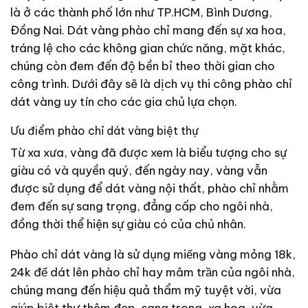
là ở các thành phố lớn như TP.HCM, Bình Dương,
Đồng Nai. Dát vàng phào chỉ mang đến sự xa hoa,
tráng lệ cho các không gian chức năng, mặt khác,
chúng còn đem đến độ bền bỉ theo thời gian cho
công trình. Dưới đây sẽ là dịch vụ thi công phào chỉ
dát vàng uy tín cho các gia chủ lựa chọn.
Ưu điểm phào chỉ dát vàng biệt thự
Từ xa xưa, vàng đã được xem là biểu tượng cho sự
giàu có và quyền quý, đến ngày nay, vàng vẫn
được sử dụng để dát vàng nội thất, phào chỉ nhằm
đem đến sự sang trọng, đẳng cấp cho ngôi nhà,
đồng thời thể hiện sự giàu có của chủ nhân.
Phào chỉ dát vàng là sử dụng miếng vàng mỏng 18k,
24k để dát lên phào chỉ hay mâm trần của ngôi nhà,
chúng mang đến hiệu quả thẩm mỹ tuyệt vời, vừa
giúp biệt thự thêm đẹp, sang trọng, xa hoa, vừa