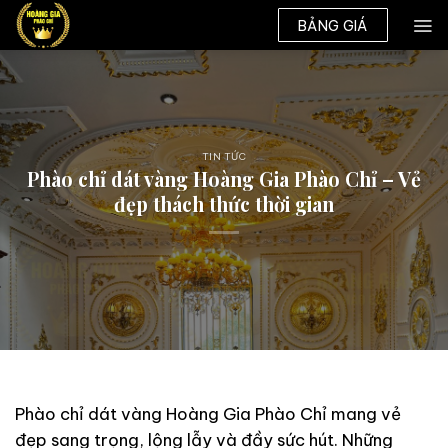
Skip
BẢNG GIÁ
to
content
TIN TỨC
Phào chỉ dát vàng Hoàng Gia Phào Chỉ – Vẻ
đẹp thách thức thời gian
Phào chỉ dát vàng Hoàng Gia Phào Chỉ mang vẻ
đẹp sang trọng, lộng lẫy và đầy sức hút. Những