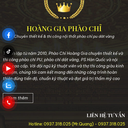
HOÀNG GIA PHÀO CHỈ
Chuyên thiết kế & thi công nội thất phào chỉ pu dát vàng
Thành lập từ năm 2010, Phào Chỉ Hoàng Gia chuyên thiết kế và
thi công phào chỉ PU, phào chỉ dát vàng, PS Hàn Quốc và nội
thất cao cấp. Với đội ngũ kỹ thuật viên và thợ thi công giàu kinh
nghiệm, chúng tôi cam kết mang đến những công trình hoàn
thiện đúng tiến độ, chuẩn kỹ thuật và đạt giá trị thẩm mỹ cao
nhất....
Xem thêm
LIÊN HỆ TƯ VẤN
Hotline:
0937.318.025
(Mr.Quang) -
0937.318.025