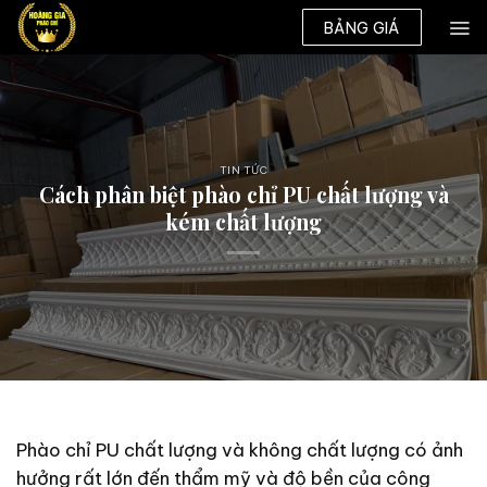
Skip
BẢNG GIÁ
to
content
TIN TỨC
Cách phân biệt phào chỉ PU chất lượng và
kém chất lượng
Phào chỉ PU chất lượng và không chất lượng có ảnh
hưởng rất lớn đến thẩm mỹ và độ bền của công