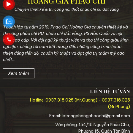
HOÀNG GIA PHÀO CHỈ
Chuyên thiết kế & thi công nội thất phào chỉ pu dát vàng
Thành lập từ năm 2010, Phào Chỉ Hoàng Gia chuyên thiết kế và
thi công phào chỉ PU, phào chỉ dát vàng, PS Hàn Quốc và nội
thất cao cấp. Với đội ngũ kỹ thuật viên và thợ thi công giàu kinh
nghiệm, chúng tôi cam kết mang đến những công trình hoàn
thiện đúng tiến độ, chuẩn kỹ thuật và đạt giá trị thẩm mỹ cao
nhất....
Xem thêm
LIÊN HỆ TƯ VẤN
Hotline:
0937.318.025
(Mr.Quang) -
0937.318.025
(Mr.Phong)
Email:
letrongphongphaochi@gmail.com
Văn phòng: 154/15 Nguyễn Phúc Chu,
Phường 15, Quân Tân Bình