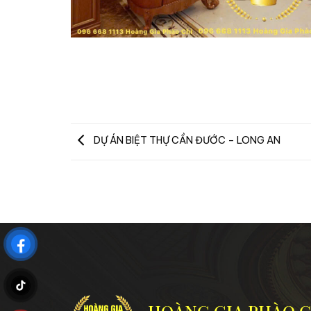
DỰ ÁN BIỆT THỰ CẦN ĐƯỚC – LONG AN
HOÀNG GIA PHÀO C